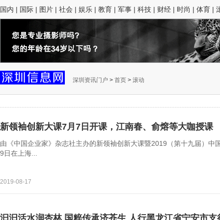
国内
|
国际
|
图片
|
社会
|
娱乐
|
教育
|
军事
|
科技
|
财经
|
时尚
|
体育
|
深圳资讯门户
>
首页
>
滚动
新领袖创新大课7月7日开课，江南春、俞熔等大咖授课
由《中国企业家》杂志社主办的新领袖创新大课暨2019（第十九届）中国
9日在上海...
2019-08-17
汩汩活水润杏林 国粹传承济苍生 人行黑龙江省宁安市支