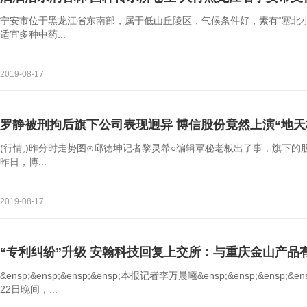
宁安市位于黑龙江省东南部，属于低山丘陵区，气候条件好，素有“塞北小
适宜多种中药...
2019-08-17
罗静被刑拘后旗下公司表现迥异 博信股份竟然上演“地天
(行情,)昨分时走势图⊙邱德坤记者黎灵希○编辑覃秘老板出了事，旗下的
昨日，博...
2019-08-17
“专利纠纷”升级 安翰科技回复上交所：与重庆金山产品
&ensp;&ensp;&ensp;&ensp;本报记者李万晨曦&ensp;&ensp;&ensp;&ensp
22日晚间，...