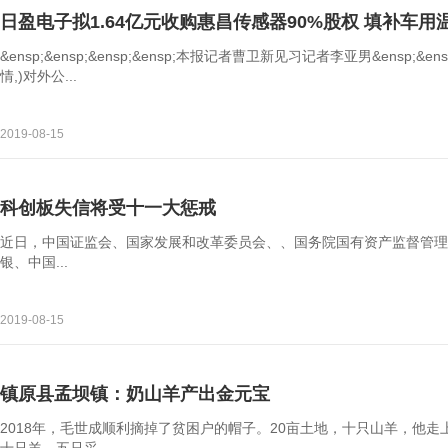
日盈电子拟1.64亿元收购惠昌传感器90%股权 填补车用
&ensp;&ensp;&ensp;&ensp;本报记者曹卫新见习记者李亚男&ensp;&ens
情,)对外公...
2019-08-15
科创板失信将受十一大惩戒
近日，中国证监会、国家发展和改革委员会、、国务院国有资产监督管理
银、中国...
2019-08-15
镇原县孟坝镇：奶山羊产出金元宝
2018年，毛世成顺利摘掉了贫困户的帽子。20亩土地，十只山羊，他