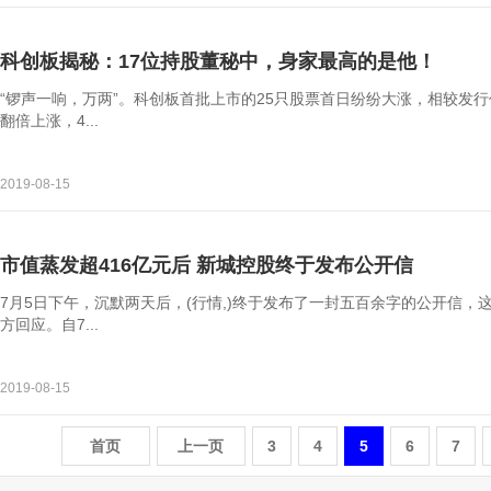
科创板揭秘：17位持股董秘中，身家最高的是他！
“锣声一响，万两”。科创板首批上市的25只股票首日纷纷大涨，相较发行
翻倍上涨，4...
2019-08-15
市值蒸发超416亿元后 新城控股终于发布公开信
7月5日下午，沉默两天后，(行情,)终于发布了一封五百余字的公开信
方回应。自7...
2019-08-15
首页
上一页
3
4
5
6
7