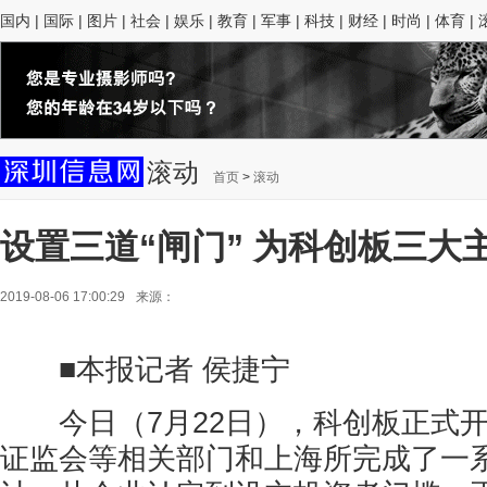
国内
|
国际
|
图片
|
社会
|
娱乐
|
教育
|
军事
|
科技
|
财经
|
时尚
|
体育
|
滚动
首页
>
滚动
设置三道“闸门” 为科创板三大
2019-08-06 17:00:29
来源：
■本报记者 侯捷宁
今日（7月22日），科创板正式开
证监会等相关部门和上海所完成了一