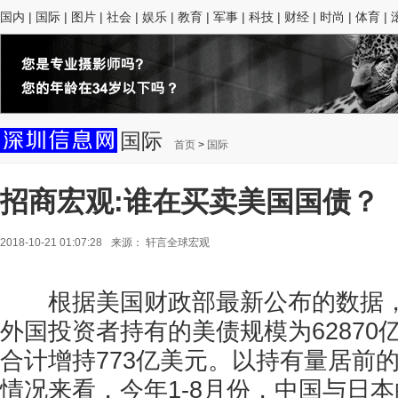
国内
|
国际
|
图片
|
社会
|
娱乐
|
教育
|
军事
|
科技
|
财经
|
时尚
|
体育
|
国际
首页
>
国际
招商宏观:谁在买卖美国国债？
2018-10-21 01:07:28
来源：
轩言全球宏观
根据美国财政部最新公布的数据，
外国投资者持有的美债规模为62870
合计增持773亿美元。以持有量居前
情况来看，今年1-8月份，中国与日